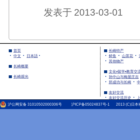
发表于
2013-03-01
首页
长崎特产
中文
日本語
鲜鱼
山茶花
其他物产
长崎概要
文化•留学•教育交
长崎观光
孙中山与梅屋庄吉
郑成功与长崎
友好交流
友好交流历史
湖北省的友好交流
沪公网安备 31010502000306号
沪ICP备05024837号-1
2013 (C)日