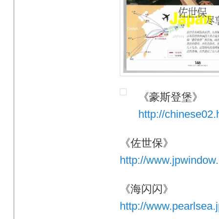
《豪斯登堡》
http://chinese02.
《佐世保》
http://www.jpwindow
《海闪闪》
http://www.pearlsea.