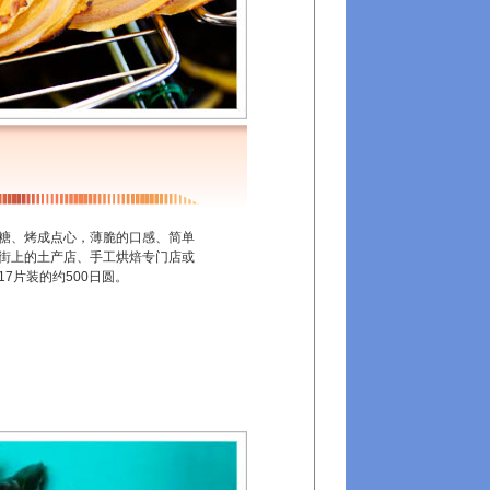
糖、烤成点心，薄脆的口感、简单
街上的土产店、手工烘焙专门店或
7片装的约500日圆。