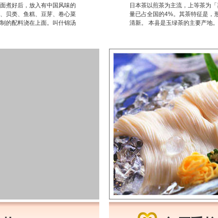
面煮好后，放入有中国风味的
日本茶以煎茶为主流，上等茶为「
、贝类、鱼糕、豆芽、卷心菜
量已占全国的4%。其茶特征是，
制的配料浇在上面。叫什锦汤
清新。 本县是玉绿茶的主要产地