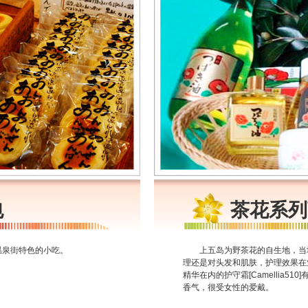
包
茶花系列
温泉街特色的小吃。
上五岛为野茶花的自生地，当
理还是对头发和肌肤，护理效果在
精华在内的护守霜[Camellia5
香气，很受女性的爱戴。