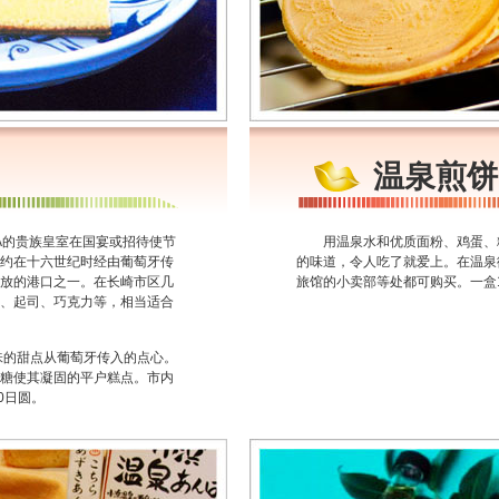
温泉煎饼
LA的贵族皇室在国宴或招待使节
用温泉水和优质面粉、鸡蛋、
约在十六世纪时经由葡萄牙传
的味道，令人吃了就爱上。在温泉
放的港口之一。在长崎市区几
旅馆的小卖部等处都可购买。一盒1
、起司、巧克力等，相当适合
的甜点从葡萄牙传入的点心。
糖使其凝固的平户糕点。市内
0日圆。