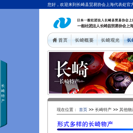
您好，欢迎来到长崎县贸易协会上海代表处官
长
崎
特
产
现在位置：
首页
>>
长崎特产
>>
其他物