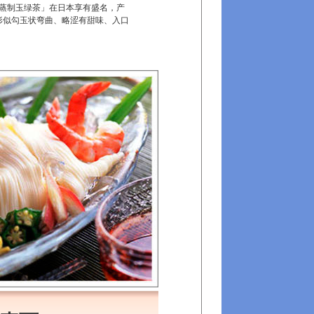
蒸制玉绿茶」在日本享有盛名，产
形似勾玉状弯曲、略涩有甜味、入口
。