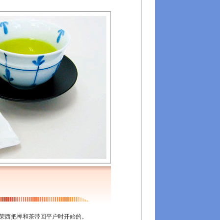
荣西把禅和茶带回平户时开始的。