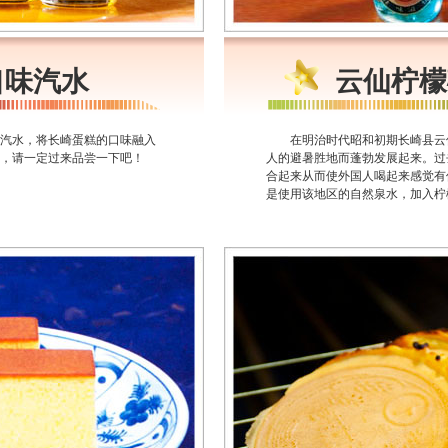
口味汽水
云仙柠檬
汽水，将长崎蛋糕的口味融入
在明治时代昭和初期长崎县云仙
，请一定过来品尝一下吧！
人的避暑胜地而蓬勃发展起来。过
合起来从而使外国人喝起来感觉有
是使用该地区的自然泉水，加入柠