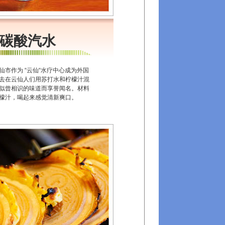
碳酸汽水
市作为 “云仙“水疗中心成为外国
去在云仙人们用苏打水和柠檬汁混
似曾相识的味道而享誉闻名。材料
檬汁，喝起来感觉清新爽口。