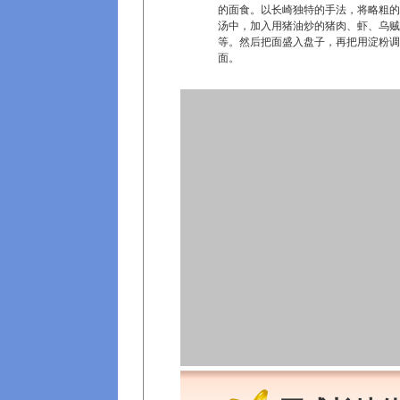
的面食。以长崎独特的手法，将略粗的
汤中，加入用猪油炒的猪肉、虾、乌贼
等。然后把面盛入盘子，再把用淀粉调
面。