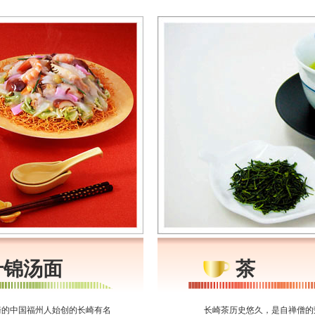
什锦汤面
茶
崎的中国福州人始创的长崎有名
长崎茶历史悠久，是自禅僧的