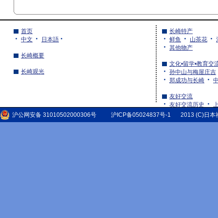
首页
长崎特产
中文
日本語
鲜鱼
山茶花
其他物产
长崎概要
文化•留学•教育交
长崎观光
孙中山与梅屋庄吉
郑成功与长崎
友好交流
友好交流历史
湖北省的友好交流
沪公网安备 31010502000306号
沪ICP备05024837号-1
2013 (C)日