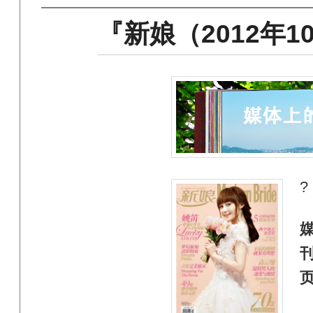
『新娘（2012年
?
媒
刊
页