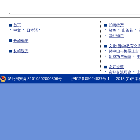
首页
长崎特产
中文
日本語
鲜鱼
山茶花
其他物产
长崎概要
文化•留学•教育交
长崎观光
孙中山与梅屋庄吉
郑成功与长崎
友好交流
友好交流历史
湖北省的友好交流
沪公网安备 31010502000306号
沪ICP备05024837号-1
2013 (C)日