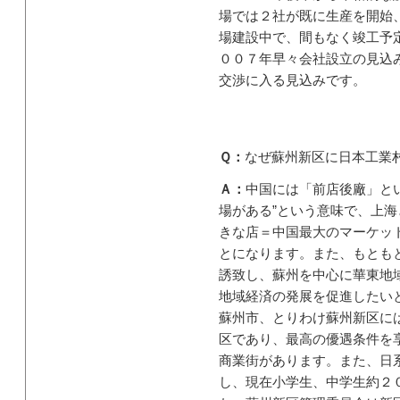
場では２社が既に生産を開始
場建設中で、間もなく竣工予
００７年早々会社設立の見込
交渉に入る見込みです。
Ｑ：
なぜ蘇州新区に日本工業
Ａ：
中国には「前店後廠」と
場がある”という意味で、上海
きな店＝中国最大のマーケッ
とになります。また、もとも
誘致し、蘇州を中心に華東地
地域経済の発展を促進したい
蘇州市、とりわけ蘇州新区に
区であり、最高の優遇条件を
商業街があります。また、日
し、現在小学生、中学生約２