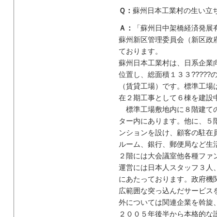
Ｑ：
蘇州日本工業村の生い立
Ａ：
「蘇州日中架橋経済発展
蘇州新区管理委員会（新区政
ております。
蘇州日本工業村は、日系企業
位置し、総面積１３３?????の
（賃貸工場）です。標準工場
在２期工事として６棟を建設
標準工場敷地内に８階建ての
ター内にあります。他に、５
ンションを設け、顧客の駐在
ルーム、銀行、郵便局など生
２階には大会議室他各種ファ
運営には日本人スタッフ３人
にあたっております。政府機
広範囲な突っ込んだサービス
外については関連企業を斡旋
２００５年後半から本格的な