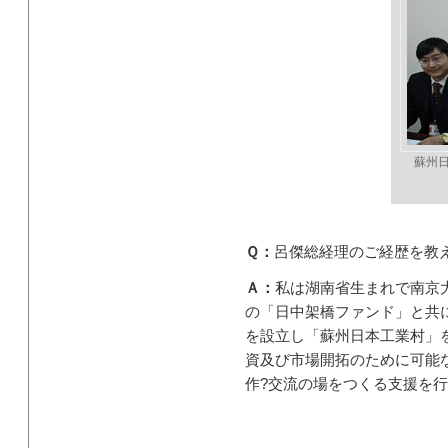
蘇州
Ｑ：
呂傑総経理のご経歴を教
Ａ：
私は湖南省生まれで南京
の「日中架橋ファンド」と共
を設立し「蘇州日本工業村」
資及び市場開拓のために可能
作?交流の場をつくる支援を